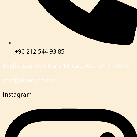
+90 212 544 93 85
Beylikdüzü OSB Mah. 10. Cad. No:10/12 34524
info@dipack.com.tr
Instagram