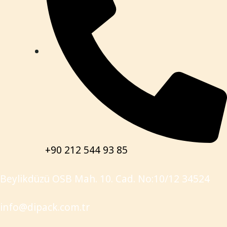
+90 212 544 93 85
Beylikdüzü OSB Mah. 10. Cad. No:10/12 34524
info@dipack.com.tr