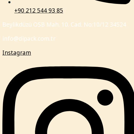
+90 212 544 93 85
Beylikdüzü OSB Mah. 10. Cad. No:10/12 34524
info@dipack.com.tr
Instagram