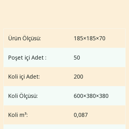
Ürün Ölçüsü:
185×185×70
Poşet içi Adet :
50
Koli içi Adet:
200
Koli Ölçüsü:
600×380×380
Koli m³:
0,087