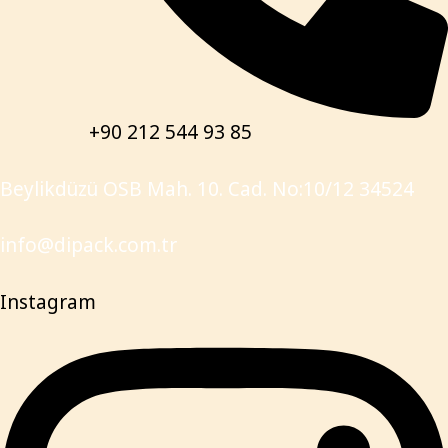
+90 212 544 93 85
Beylikdüzü OSB Mah. 10. Cad. No:10/12 34524
info@dipack.com.tr
Instagram